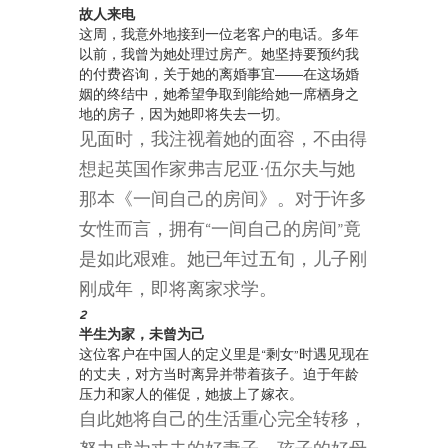
故人来电
这周，我意外地接到一位老客户的电话。多年
以前，我曾为她处理过房产。她坚持要预约我
的付费咨询，关于她的离婚事宜——在这场婚
姻的终结中，她希望争取到能给她一席栖身之
地的房子，因为她即将失去一切。
见面时，我注视着她的面容，不由得
想起英国作家弗吉尼亚·伍尔夫与她
那本《一间自己的房间》。对于许多
女性而言，拥有“一间自己的房间”竟
是如此艰难。她已年过五旬，儿子刚
刚成年，即将离家求学。
2
半生为家，未曾为己
这位客户在中国人的定义里是“剩女”时遇见现在
的丈夫，对方当时离异并带着孩子。迫于年龄
压力和家人的催促，她披上了嫁衣。
自此她将自己的生活重心完全转移，