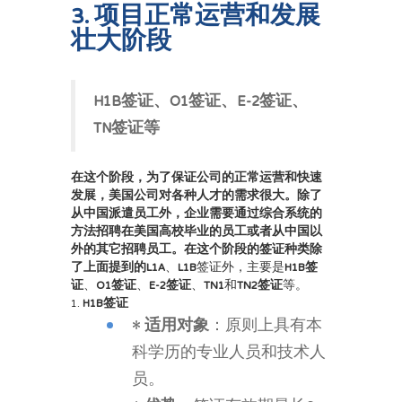
3. 项目正常运营和发展
壮大阶段
H1B签证、O1签证、E-2签证、
TN签证等
在这个阶段，为了保证公司的正常运营和快速
发展，美国公司对各种人才的需求很大。除了
从中国派遣员工外，企业需要通过综合系统的
方法招聘在美国高校毕业的员工或者从中国以
外的其它招聘员工。在这个阶段的签证种类除
了上面提到的
L1A
、
L1B
签证外，主要是
H1B签
证
、
O1签证
、
E-2签证
、
TN1
和
TN2签证
等。
1.
H
1B签证
•
适用对象
：原则上具有本
科学历的专业人员和技术人
员。