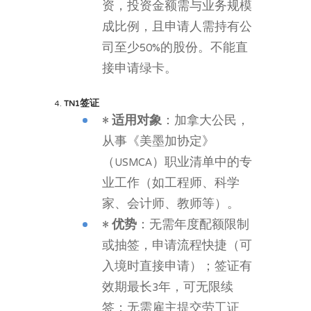
资，投资金额需与业务规模
成比例，且申请人需持有公
司至少50%的股份。不能直
接申请绿卡。
4.
TN
1签证
•
适用对象
：加拿大公民，
从事《美墨加协定》
（USMCA）职业清单中的专
业工作（如工程师、科学
家、会计师、教师等）。
•
优势
：无需年度配额限制
或抽签，申请流程快捷（可
入境时直接申请）；签证有
效期最长3年，可无限续
签；无需雇主提交劳工证