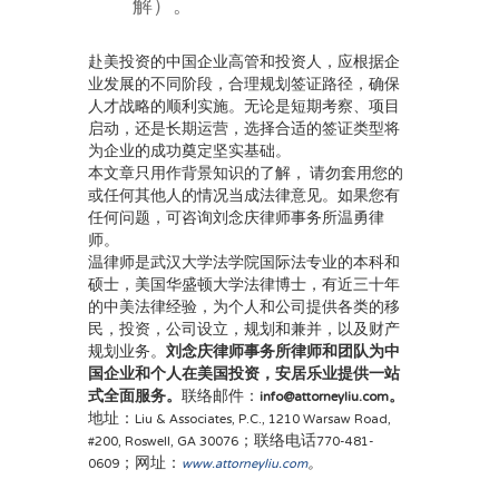
解）。
赴美投资的中国企业高管和投资人，应根据企
业发展的不同阶段，合理规划签证路径，确保
人才战略的顺利实施。无论是短期考察、项目
启动，还是长期运营，选择合适的签证类型将
为企业的成功奠定坚实基础。
本文章只用作背景知识的了解， 请勿套用您的
或任何其他人的情况当成法律意见。如果您有
任何问题，可咨询刘念庆律师事务所温勇律
师。
温律师是武汉大学法学院国际法专业的本科和
硕士，美国华盛顿大学法律博士，有近三十年
的中美法律经验，为个人和公司提供各类的移
民，投资，公司设立，规划和兼并，以及财产
规划业务。
刘念庆律师事务所律师和团队为中
国企业和个人在美国投资，安居乐业提供一站
式全面服务。
联络邮件：
info@attorneyliu.com。
地址：Liu & Associates, P.C., 1210 Warsaw Road,
#200, Roswell, GA 30076；联络电话770-481-
0609；网址：
www.attorneyliu.com
。