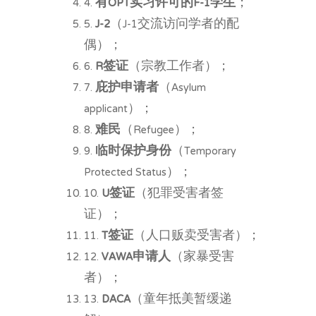
4.
有OPT实习许可的F-1学生
；
5.
J-2
（J-1交流访问学者的配
偶）；
6.
R签证
（宗教工作者）；
7.
庇护申请者
（Asylum
applicant）；
8.
难民
（Refugee）；
9.
临时保护身份
（Temporary
Protected Status）；
10.
U签证
（犯罪受害者签
证）；
11.
T签证
（人口贩卖受害者）；
12.
VAWA申请人
（家暴受害
者）；
13.
DACA
（童年抵美暂缓递