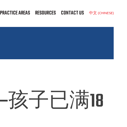
PRACTICE AREAS
RESOURCES
CONTACT US
中文 (CHINESE)
孩子已满18
？