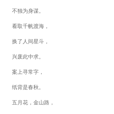
不独为身谋。
看取千帆渡海，
换了人间星斗，
兴废此中求。
案上寻常字，
纸背是春秋。
五月花，金山路，