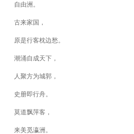
自由洲。
古来家国，
原是行客枕边愁。
潮涌自成天下，
人聚方为城郭，
史册即行舟。
莫道飘萍客，
来美觅瀛洲。