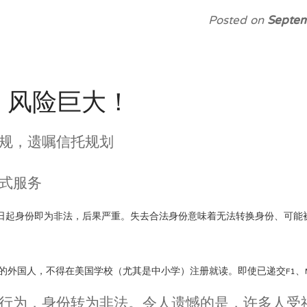
Posted on
Septem
书，风险巨大！
规，遗嘱信托规划
式服务
入学之日起身份即为非法，后果严重。失去合法身份意味着无法转换身份、可
。
1/B-2签证在美停留的外国人，不得在美国学校（尤其是中小学）注册就读。即使已递
行为，身份转为非法。令人遗憾的是，许多人受社