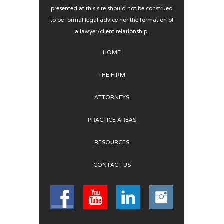
presented at this site should not be construed
to be formal legal advice nor the formation of
a lawyer/client relationship.
HOME
THE FIRM
ATTORNEYS
PRACTICE AREAS
RESOURCES
CONTACT US