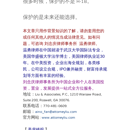
很多时候，保护的不是 H-1B。
保护的是未来还能选择。
本文章只用作背景知识的了解，请勿套用您的
或任何其他人的情况当成法律意见。如有问
题，可咨询 刘念庆律师事务所 温勇律师。
温勇律师在中国就读于武汉大学国际法专业，
美国华盛顿大学法学博士，美国律师执业近30
年。在中美投资，企业出海全规划，各类移
民，公司设立合规，IPO兼并融资，财富传承规
划等方面有丰富的经验。
刘念庆律师事务所为中国企业和个人在美国投
资，置业，发展提供一站式全方位服务。
地址：Liu & Associates, P.C., 1210 Warsaw Road,
Suite 200, Roswell, GA 30076.
联系电话：770-481-0609.
邮箱：
aino_fan@attorneyliu.com
官方网站 :
www.attorneyliu.com
美房移投
】
房地产投资过户，美国各类移
【