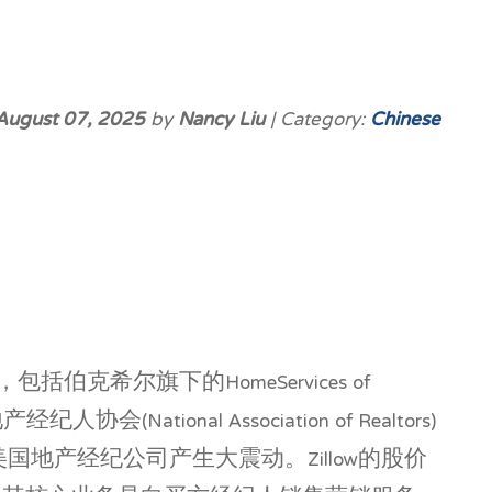
August 07, 2025
by
Nancy Liu
| Category:
Chinese
希尔旗下的HomeServices of
ional Association of Realtors)
地产经纪公司产生大震动。Zillow的股价