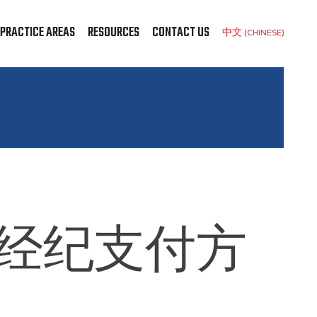
PRACTICE AREAS
RESOURCES
CONTACT US
中文 (CHINESE)
产经纪支付方