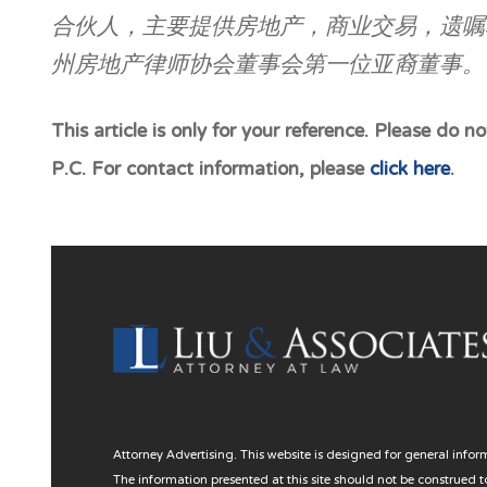
合伙人，主要提供房地产，商业交易，遗嘱
州房地产律师协会董事会第一位亚裔董事。
This article is only for your reference. Please do
P.C. For contact information, please
click here
.
Attorney Advertising. This website is designed for general infor
The information presented at this site should not be construed t