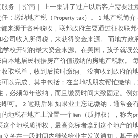
服务 ｜指南｜ 上一集讲了过户以后客户需要注
缴纳地产税（Property tax）。 1 地产税
运营的资金都来源于各种税收，联邦政府主要通过征收联邦
人和公司收入所得税，来获得资金来源。 而地方
当地学校开销的最大资金来源。在美国，孩子就读
来自本地居民根据房产价值缴纳的房地产税款。 
行收取税单，收到后按时缴纳。 没有收到政府的
法可以完成。其中包括：在当地找朋友帮忙缴纳，
须每年缴纳，而且缴费时间大致固定。例如在Georgi
纳即可。 2 逾期后果 如果业主忘记缴纳，通常
在地产上设置一个lien（质押权），称为propert
购买这个地税质押权，最高竞标者拿到这个地产的
有义务在一段时间内继续给业主发送通知，基于