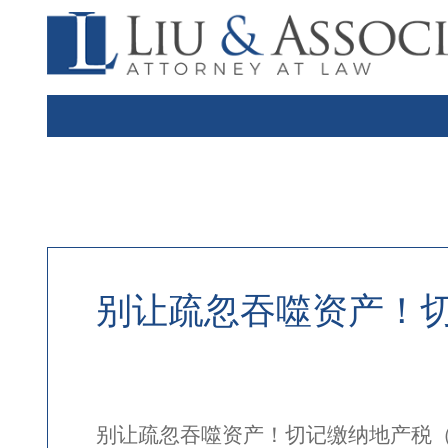
别让疏忽吞噬资产！切记缴
别让疏忽吞噬资产！切记缴纳地产税（Pr