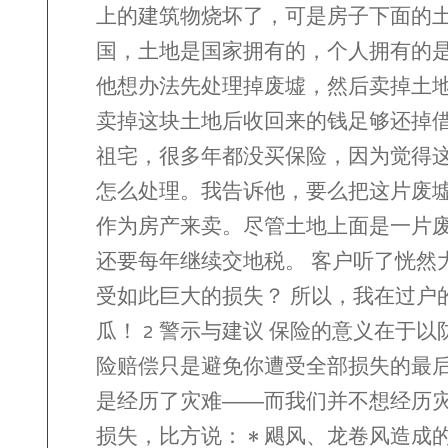
上的建筑物烧坏了，可是房子下面的土
国，土地是国家拥有的，个人拥有的
他想办法先处理掉废墟，然后卖掉土
卖掉这块土地后收回来的钱足够还掉
祖宅，很多年都没买保险，因为觉得
怎么处理。我告诉他，要么把这片废
作为房产来卖。尽管土地上面是一片
还要每年继续交地税。 客户听了恍
受如此巨大的损失？ 所以，我在过户
瓜！ 2 警示与建议 保险的意义在
险赔偿只是避免你遭受全部损失的最后
是经历了灾难——而我们并不想经历
损失，比方说： • 飓风、龙卷风造成