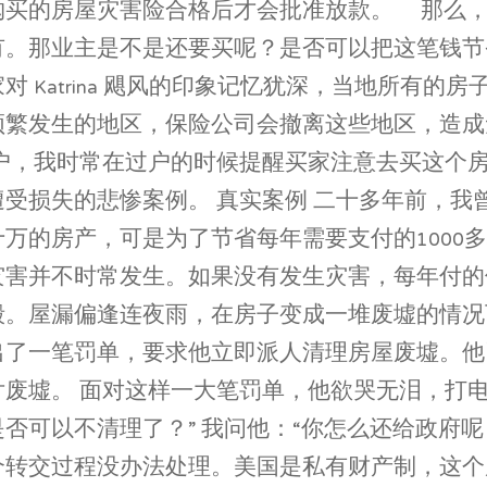
购买的房屋灾害险合格后才会批准放款。 那么
有。那业主是不是还要买呢？是否可以把这笔钱节
 Katrina 飓风的印象记忆犹深，当地所有的
频繁发生的地区，保险公司会撤离这些地区，造成
客户，我时常在过户的时候提醒买家注意去买这个
受损失的悲惨案例。 真实案例 二十多年前，我
万的房产，可是为了节省每年需要支付的1000
灾害并不时常发生。如果没有发生灾害，每年付的
毁。屋漏偏逢连夜雨，在房子变成一堆废墟的情况
出了一笔罚单，要求他立即派人清理房屋废墟。他
废墟。 面对这样一大笔罚单，他欲哭无泪，打电
否可以不清理了？” 我问他：“你怎么还给政府呢
个转交过程没办法处理。美国是私有财产制，这个