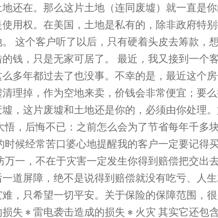
地还在。那么这片土地（连同废墟）就一直是你
是使用权。在美国，土地是私有的，除非政府特别
地。 这个客户听了以后，只有硬着头皮去筹款，
借的钱，只是无家可居了。 最近，我又接到一个
这么多年都过去了也没事。不幸的是，最近这个房
墟清理掉，作为空地来卖，价钱会非常便宜；要么
废墟，这片废墟和土地还是你的，必须由你处理。
然大悟，后悔不已：之前怎么会为了节省每年千多
的时候经常苦口婆心地提醒我的客户一定要记得
于以防万一，不在于灾害一定发生你得到赔偿把交出
一道屏障，绝不是说得到赔偿就没有吃亏、人生
灾难，只希望一切平安。关于保险的保障范围，很
的损失 • 雷电袭击造成的损失 • 火灾 其实它